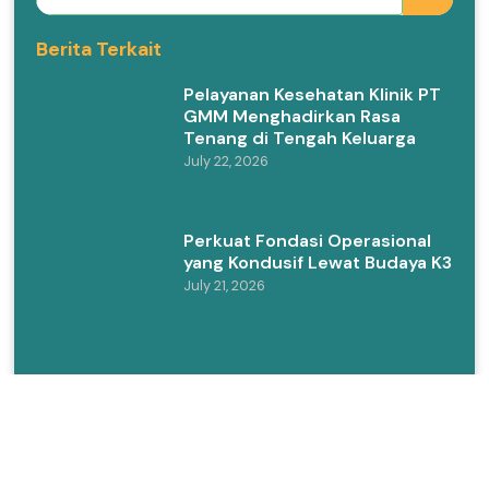
Berita Terkait
Pelayanan Kesehatan Klinik PT
GMM Menghadirkan Rasa
Tenang di Tengah Keluarga
July 22, 2026
Perkuat Fondasi Operasional
yang Kondusif Lewat Budaya K3
July 21, 2026
PAUD KB Anak Hebat Mandiri:
Inisiatif PT GMM untuk
Membangun Generasi Masa
Depan
June 17, 2026