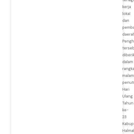
kerja
lokal
dan
pemb
daerah
Pengh
terse
diberi
dalam
rangka
malam
penut
Hari
Ulang
Tahun
ke-
23
Kabup
Halma