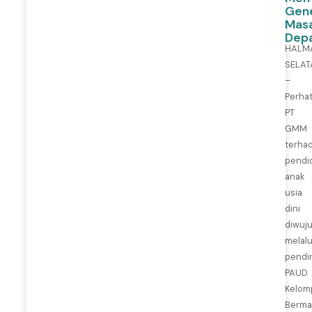
Gene
Mas
Dep
HALM
SELAT
–
Perhat
PT
GMM
terha
pendi
anak
usia
dini
diwuj
melalu
pendir
PAUD
Kelom
Berma