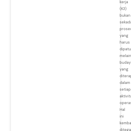
kerja
(K3)
bukan
sekad
prose
yang
harus
dipatu
melai
buday
yang
ditera
dalam
setiap
aktivit
operas
Hal
ini
kemba
diteg