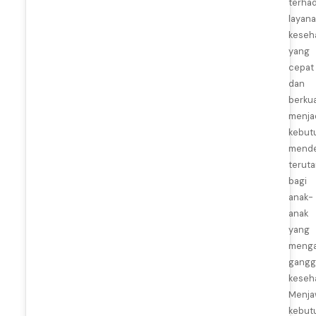
terha
layan
keseh
yang
cepat
dan
berkua
menja
kebut
mende
terut
bagi
anak-
anak
yang
menga
gangg
keseh
Menja
kebut