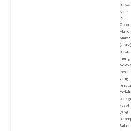
terseb
Klinik
PT
Gelor
Mandir
Memb
(GMM
terus
mengh
pelay
medis
yang
respon
melalu
tenag
keseh
yang
teramp
Salah