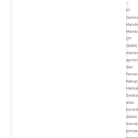
–
PT
Gelor
Mandir
Memb
(PT
GMM)
mener
apresi
dari
Pemer
Kabup
Halma
Selat
atas
kontri
dalam
mend
penye
tenag