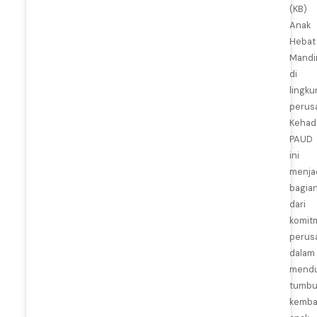
(KB)
Anak
Hebat
Mandir
di
lingk
perus
Kehad
PAUD
ini
menja
bagia
dari
komit
perus
dalam
mend
tumb
kemb