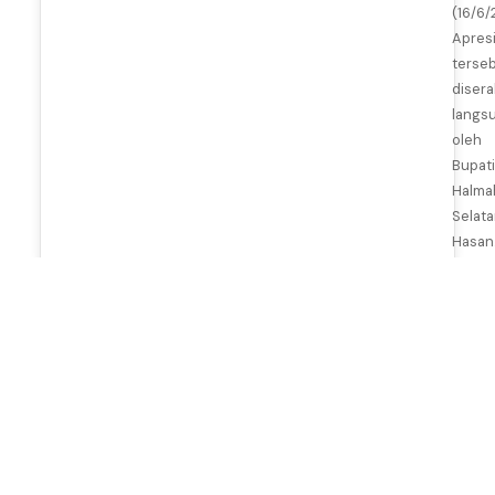
(16/6/
Apresi
terse
diser
langs
oleh
Bupati
Halma
Selata
Hasan.
M
a
y
11,
2
0