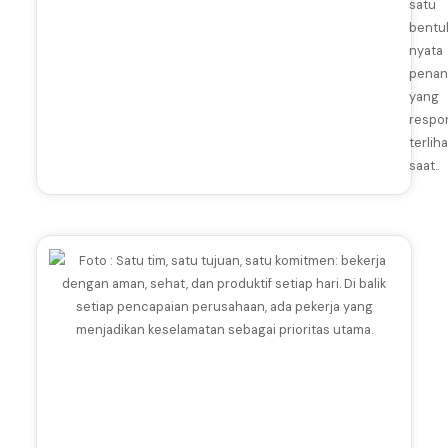
satu
bentu
nyata
penan
yang
respon
terliha
saat..
J
u
l
y
2
1,
2
0