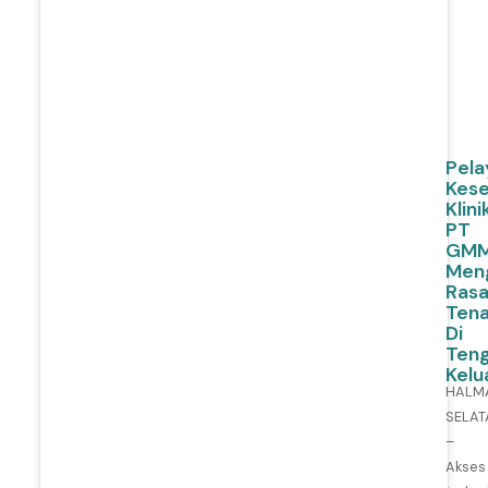
y
2
2,
2
0
2
6
Pela
Kes
Klini
PT
GM
Men
Ras
Ten
Di
Ten
Kelu
HALM
SELAT
–
Akses