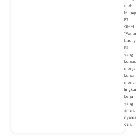
oleh
Mana
PT
GMM.
“Pene
buday
K3
yang
konsi
menja
kunci
menci
lingk
kerja
yang
aman,
nyama
dan..