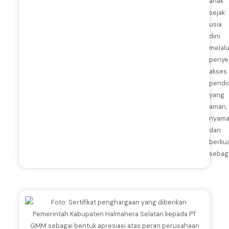
anak
sejak
usia
dini
melalu
penye
akses
pendi
yang
aman,
nyama
dan
berkua
sebaga
J
u
n