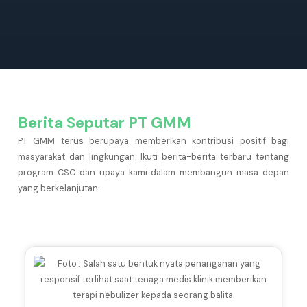
Berita Seputar PT GMM
PT GMM terus berupaya memberikan kontribusi positif bagi
masyarakat dan lingkungan. Ikuti berita-berita terbaru tentang
program CSC dan upaya kami dalam membangun masa depan
yang berkelanjutan.
J
u
l