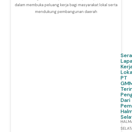
e
1
6
,
2
0
2
6
Ser
Lap
Kerj
Loka
PT
GM
Teri
Pen
Dari
Pem
Hal
Sela
HALM
SELAT