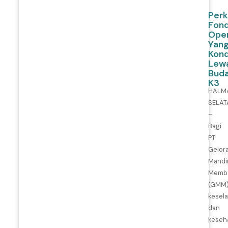
2
6
Perk
Fond
Oper
Yan
Kond
Lew
Bud
K3
HALM
SELAT
–
Bagi
PT
Gelor
Mandir
Memb
(GMM)
kesel
dan
keseh